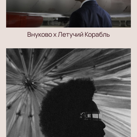
Внуково х Летучий Корабль