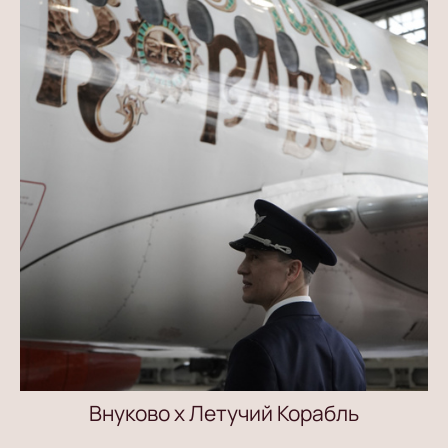
Внуково х Летучий Корабль